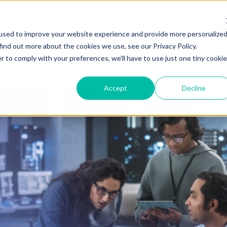
Inicio
El Futuro del Trabajo
Gestión del Talento
used to improve your website experience and provide more personalize
find out more about the cookies we use, see our Privacy Policy.
S BUSCADAS HOY
r to comply with your preferences, we'll have to use just one tiny cookie
Accept
Decline