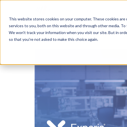
This website stores cookies on your computer. These cookies are 
services to you, both on this website and through other media. To 
ESTAS SON LAS POSICIONES IT MÁ
We won't track your information when you visit our site. But in orde
so that you're not asked to make this choice again.
2 min de lectura