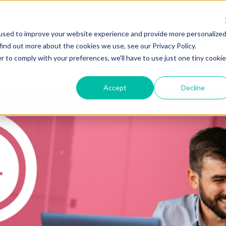
Inicio
El Futuro del Trabajo
Gestión del Talento
used to improve your website experience and provide more personalize
find out more about the cookies we use, see our Privacy Policy.
REPARAR A LOS EQUIPOS PARA TRANSITAR EL CA
r to comply with your preferences, we'll have to use just one tiny cookie
Accept
Decline