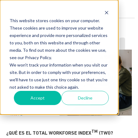
This website stores cookies on your computer.
These cookies are used to improve your website
TOTAL WORKFORCE INDEX™ (TWI)
experience and provide more personalized services
2 min de lectura
to you, both on this website and through other
media. To find out more about the cookies we use,
see our Privacy Policy.
We won't track your information when you visit our
site. But in order to comply with your preferences,
we'll have to use just one tiny cookie so that you're
not asked to make this choice again.
Accept
Decline
TM
¿QUÉ ES EL TOTAL WORKFORSE INDEX
(TWI)?