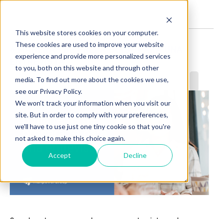
This website stores cookies on your computer.
These cookies are used to improve your website
6 MANERAS DE PREPARARSE PARA UNA
experience and provide more personalized services
ENTREVISTA
to you, both on this website and through other
2 min de lectura
media. To find out more about the cookies we use,
see our Privacy Policy.
We won't track your information when you visit our
site. But in order to comply with your preferences,
we'll have to use just one tiny cookie so that you're
not asked to make this choice again.
Accept
Decline