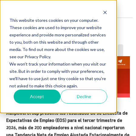
This website stores cookies on your computer.
These cookies are used to improve your website
ENCUESTA DE EXPECTATIVAS DE EMPLEO
experience and provide more personalized services
MANPOWERGROUP 3Q 2026 | PANAMÁ
to you, both on this website and through other
1 min de lectura
media. To find out more about the cookies we use,
see our Privacy Policy.
We won't track your information when you visit our
site. But in order to comply with your preferences,
we'll have to use just one tiny cookie so that you're
not asked to make this choice again.
Accept
Decline
ManpowerGroup presentó los resultados de su Encuesta de
Expectativas de Empleo (EOS) para el tercer trimestre de
2026, más de 200 empleadores a nivel nacional reportaron
una Tendencia Neta de Empleo Ajustada Estacionalmente de