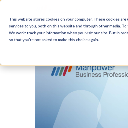
This website stores cookies on your computer. These cookies are 
services to you, both on this website and through other media. To 
¿CUÁNDO Y PARA QUÉ UN EJECUTIV
We won't track your information when you visit our site. But in orde
so that you're not asked to make this choice again.
2 min de lectura