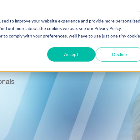
Inicio
El Futuro del Trabajo
Gestión del Talento
used to improve your website experience and provide more personalize
find out more about the cookies we use, see our Privacy Policy.
O DEBERÍA CONTACTAR A UN HEADHUNTER?
r to comply with your preferences, we'll have to use just one tiny cookie
Accept
Decline