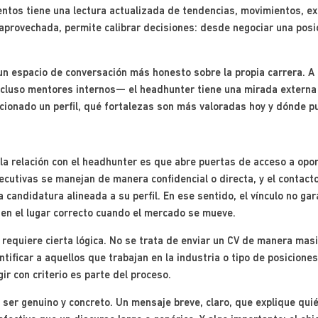
ntos tiene una lectura actualizada de tendencias, movimientos, e
 aprovechada, permite calibrar decisiones: desde negociar una posi
un espacio de conversación más honesto sobre la propia carrera. A 
incluso mentores internos— el headhunter tiene una mirada externa
cionado un perfil, qué fortalezas son más valoradas hoy y dónde pu
 la relación con el headhunter es que abre puertas de acceso a op
utivas se manejan de manera confidencial o directa, y el contacto p
candidatura alineada a su perfil. En ese sentido, el vínculo no gar
 en el lugar correcto cuando el mercado se mueve.
n requiere cierta lógica. No se trata de enviar un CV de manera masi
ntificar a aquellos que trabajan en la industria o tipo de posicion
gir con criterio es parte del proceso.
ser genuino y concreto. Un mensaje breve, claro, que explique quié