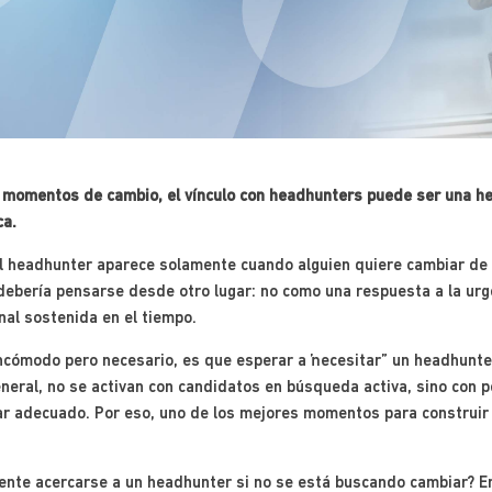
a momentos de cambio, el vínculo con headhunters puede ser una he
ca.
el headhunter aparece solamente cuando alguien quiere cambiar de 
n debería pensarse desde otro lugar: no como una respuesta a la ur
nal sostenida en el tiempo.
 incómodo pero necesario, es que esperar a “necesitar” un headhunte
eral, no se activan con candidatos en búsqueda activa, sino con p
dar adecuado. Por eso, uno de los mejores momentos para construir
ente acercarse a un headhunter si no se está buscando cambiar? En