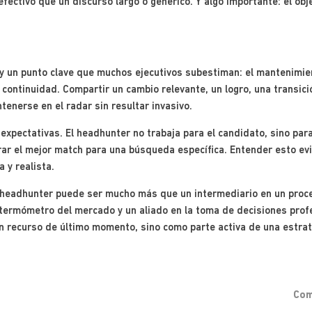
fectivo que un discurso largo o genérico. Y algo importante: el obje
ay un punto clave que muchos ejecutivos subestiman: el mantenimien
a continuidad. Compartir un cambio relevante, un logro, una transic
tenerse en el radar sin resultar invasivo.
xpectativas. El headhunter no trabaja para el candidato, sino para
rar el mejor match para una búsqueda específica. Entender esto evi
 y realista.
el headhunter puede ser mucho más que un intermediario en un proc
 termómetro del mercado y un aliado en la toma de decisiones profe
un recurso de último momento, sino como parte activa de una estrat
Com